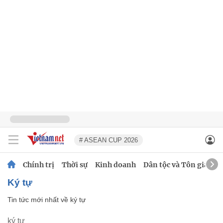
# ASEAN CUP 2026
Chính trị
Thời sự
Kinh doanh
Dân tộc và Tôn giáo
ký tự
Tin tức mới nhất về
ký tự
ký tự