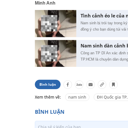
Minh Anh
Tình cảnh éo le của n
Nam sinh bị trói tay trong 
đồng ý cho bạn dùng túi vải t
Nam sinh dàn cảnh bị
Công an TP Dĩ An xác định s
TP.HCM là chuyện dàn dựn
Bình luận
Xem thêm về:
nam sinh
ĐH Quốc gia TP