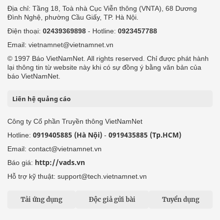
Địa chỉ: Tầng 18, Toà nhà Cục Viễn thông (VNTA), 68 Dương
Đình Nghệ, phường Cầu Giấy, TP. Hà Nội.
Điện thoại:
02439369898
- Hotline:
0923457788
Email: vietnamnet@vietnamnet.vn
© 1997 Báo VietNamNet. All rights reserved. Chỉ được phát hành
lại thông tin từ website này khi có sự đồng ý bằng văn bản của
báo VietNamNet.
Liên hệ quảng cáo
Công ty Cổ phần Truyền thông VietNamNet
0919405885 (Hà Nội)
0919435885 (Tp.HCM)
Hotline:
-
Email: contact@vietnamnet.vn
http://vads.vn
Báo giá:
Hỗ trợ kỹ thuật: support@tech.vietnamnet.vn
Tải ứng dụng
Độc giả gửi bài
Tuyển dụng