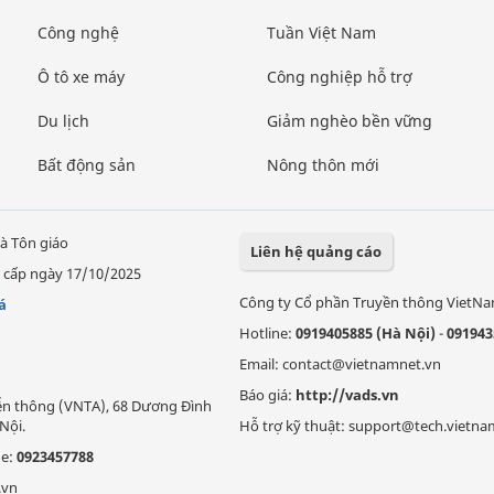
Công nghệ
Tuần Việt Nam
Ô tô xe máy
Công nghiệp hỗ trợ
Du lịch
Giảm nghèo bền vững
Bất động sản
Nông thôn mới
à Tôn giáo
Liên hệ quảng cáo
 cấp ngày 17/10/2025
Công ty Cổ phần Truyền thông VietN
á
Hotline:
0919405885 (Hà Nội)
-
091943
Email: contact@vietnamnet.vn
Báo giá:
http://vads.vn
Viễn thông (VNTA), 68 Dương Đình
Nội.
Hỗ trợ kỹ thuật: support@tech.vietna
ne:
0923457788
.vn