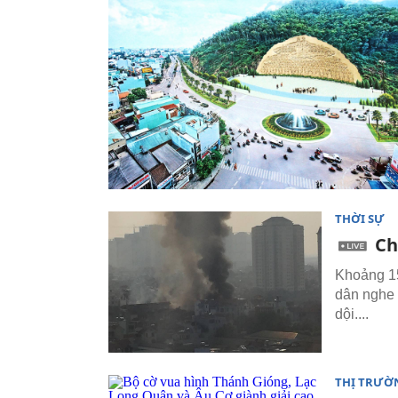
THỜI SỰ
Ch
Khoảng 15
dân nghe 
dội....
THỊ TRƯỜ