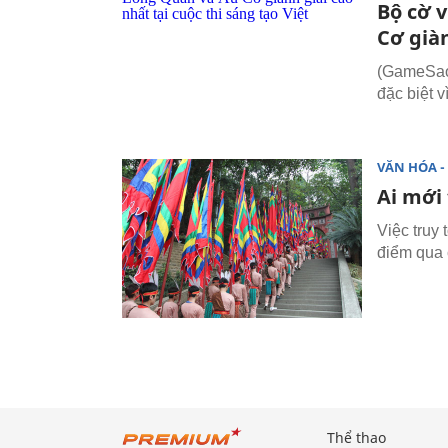
Bộ cờ 
Cơ giàn
(GameSao.
đặc biệt v
VĂN HÓA - 
Ai mới 
Việc truy 
điểm qua 
Thể thao