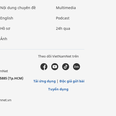
Nội dung chuyên đề
Multimedia
English
Podcast
Hồ sơ
24h qua
Ảnh
Theo dõi VietNamNet trên
amNet
5885 (Tp.HCM)
Tải ứng dụng
Độc giả gửi bài
Tuyển dụng
mnet.vn