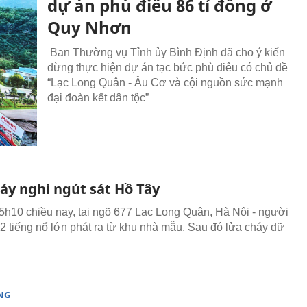
dự án phù điêu 86 tỉ đồng ở
Quy Nhơn
Ban Thường vụ Tỉnh ủy Bình Định đã cho ý kiến
dừng thực hiện dự án tạc bức phù điêu có chủ đề
“Lạc Long Quân - Âu Cơ và cội nguồn sức mạnh
đại đoàn kết dân tộc”
áy nghi ngút sát Hồ Tây
h10 chiều nay, tại ngõ 677 Lạc Long Quân, Hà Nội - người
2 tiếng nổ lớn phát ra từ khu nhà mẫu. Sau đó lửa cháy dữ
NG