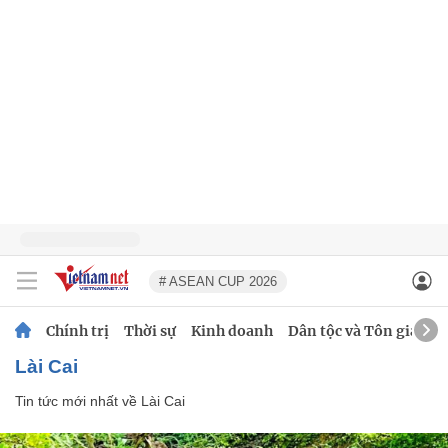
# ASEAN CUP 2026
Chính trị
Thời sự
Kinh doanh
Dân tộc và Tôn giáo
Lài Cai
Tin tức mới nhất về
Lài Cai