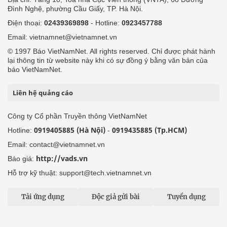
Đình Nghệ, phường Cầu Giấy, TP. Hà Nội.
Điện thoại:
02439369898
- Hotline:
0923457788
Email: vietnamnet@vietnamnet.vn
© 1997 Báo VietNamNet. All rights reserved. Chỉ được phát hành
lại thông tin từ website này khi có sự đồng ý bằng văn bản của
báo VietNamNet.
Liên hệ quảng cáo
Công ty Cổ phần Truyền thông VietNamNet
0919405885 (Hà Nội)
0919435885 (Tp.HCM)
Hotline:
-
Email: contact@vietnamnet.vn
http://vads.vn
Báo giá:
Hỗ trợ kỹ thuật: support@tech.vietnamnet.vn
Tải ứng dụng
Độc giả gửi bài
Tuyển dụng