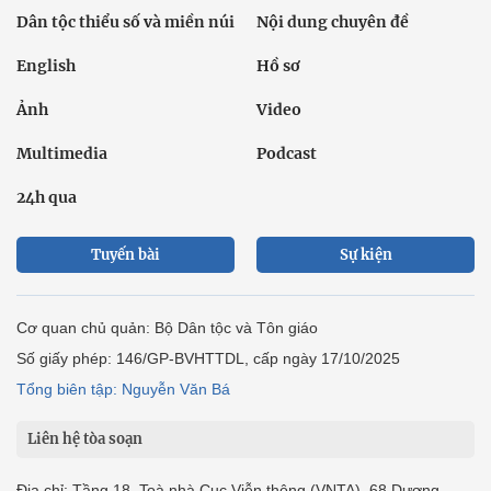
Dân tộc thiểu số và miền núi
Nội dung chuyên đề
English
Hồ sơ
Ảnh
Video
Multimedia
Podcast
24h qua
Tuyến bài
Sự kiện
Cơ quan chủ quản: Bộ Dân tộc và Tôn giáo
Số giấy phép: 146/GP-BVHTTDL, cấp ngày 17/10/2025
Tổng biên tập: Nguyễn Văn Bá
Liên hệ tòa soạn
Địa chỉ: Tầng 18, Toà nhà Cục Viễn thông (VNTA), 68 Dương