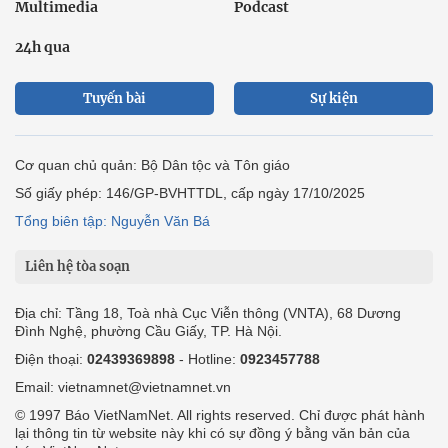
Multimedia
Podcast
24h qua
Tuyến bài
Sự kiện
Cơ quan chủ quản: Bộ Dân tộc và Tôn giáo
Số giấy phép: 146/GP-BVHTTDL, cấp ngày 17/10/2025
Tổng biên tập: Nguyễn Văn Bá
Liên hệ tòa soạn
Địa chỉ: Tầng 18, Toà nhà Cục Viễn thông (VNTA), 68 Dương
Đình Nghệ, phường Cầu Giấy, TP. Hà Nội.
Điện thoại:
02439369898
- Hotline:
0923457788
Email: vietnamnet@vietnamnet.vn
© 1997 Báo VietNamNet. All rights reserved. Chỉ được phát hành
lại thông tin từ website này khi có sự đồng ý bằng văn bản của