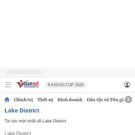
# ASEAN CUP 2026
Chính trị
Thời sự
Kinh doanh
Dân tộc và Tôn giáo
Lake District
Tin tức mới nhất về
Lake District
Lake District