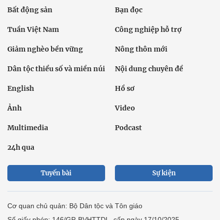
Bất động sản
Bạn đọc
Tuần Việt Nam
Công nghiệp hỗ trợ
Giảm nghèo bền vững
Nông thôn mới
Dân tộc thiểu số và miền núi
Nội dung chuyên đề
English
Hồ sơ
Ảnh
Video
Multimedia
Podcast
24h qua
Tuyến bài
Sự kiện
Cơ quan chủ quản: Bộ Dân tộc và Tôn giáo
Số giấy phép: 146/GP-BVHTTDL, cấp ngày 17/10/2025