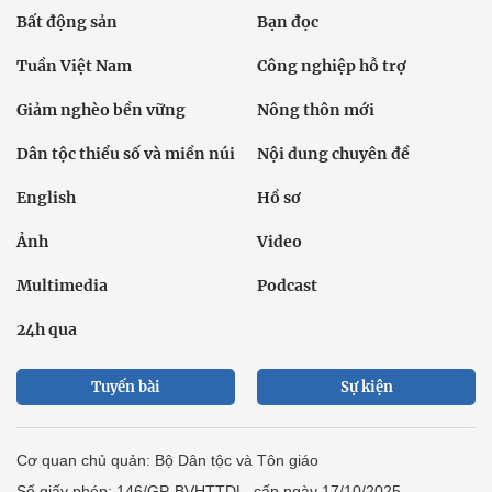
Bất động sản
Bạn đọc
Tuần Việt Nam
Công nghiệp hỗ trợ
Giảm nghèo bền vững
Nông thôn mới
Dân tộc thiểu số và miền núi
Nội dung chuyên đề
English
Hồ sơ
Ảnh
Video
Multimedia
Podcast
24h qua
Tuyến bài
Sự kiện
Cơ quan chủ quản: Bộ Dân tộc và Tôn giáo
Số giấy phép: 146/GP-BVHTTDL, cấp ngày 17/10/2025