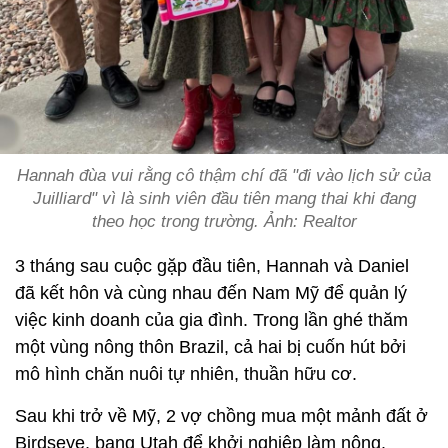
Hannah đùa vui rằng cô thậm chí đã "đi vào lịch sử của
Juilliard" vì là sinh viên đầu tiên mang thai khi đang
theo học trong trường. Ảnh: Realtor
3 tháng sau cuộc gặp đầu tiên, Hannah và Daniel
đã kết hôn và cùng nhau đến Nam Mỹ để quản lý
việc kinh doanh của gia đình. Trong lần ghé thăm
một vùng nông thôn Brazil, cả hai bị cuốn hút bởi
mô hình chăn nuôi tự nhiên, thuần hữu cơ.
Sau khi trở về Mỹ, 2 vợ chồng mua một mảnh đất ở
Birdseye, bang Utah để khởi nghiệp làm nông.