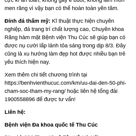
cực kì an toàn, không gây ê buốt, không làm mòn
men răng vì vậy bạn có thể hoàn toàn yên tâm.
Đính đá thẩm mỹ:
Kĩ thuật thực hiện chuyên
nghiệp, đá trang trí chất lượng cao, Chuyên khoa
Răng hàm mặt Bệnh viện Thu Cúc sẽ giúp bạn có
được nụ cười lấp lánh tỏa sáng trong dịp 8/3. Đây
cũng là xu hướng làm đẹp hot được nhiều bạn trẻ
yêu thích hiện nay.
Xem thêm chi tiết chương trình tại
https://benhvienthucuc.com/km/uu-dai-den-50-phi-
cham-soc-tham-my-rang/ hoặc liên hệ tổng đài
1900558896 để được tư vấn!
Liên hệ:
Bệnh viện Đa khoa quốc tế Thu Cúc