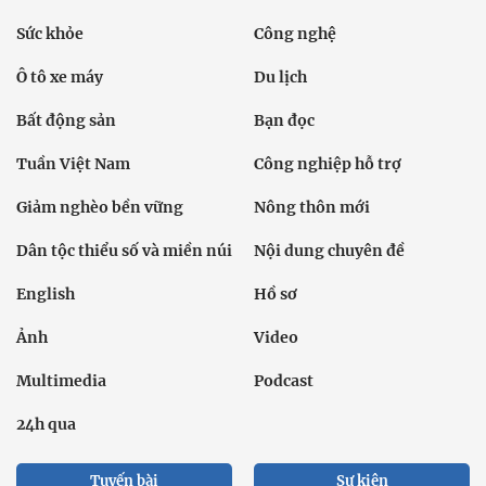
Sức khỏe
Công nghệ
Ô tô xe máy
Du lịch
Bất động sản
Bạn đọc
Tuần Việt Nam
Công nghiệp hỗ trợ
Giảm nghèo bền vững
Nông thôn mới
Dân tộc thiểu số và miền núi
Nội dung chuyên đề
English
Hồ sơ
Ảnh
Video
Multimedia
Podcast
24h qua
Tuyến bài
Sự kiện