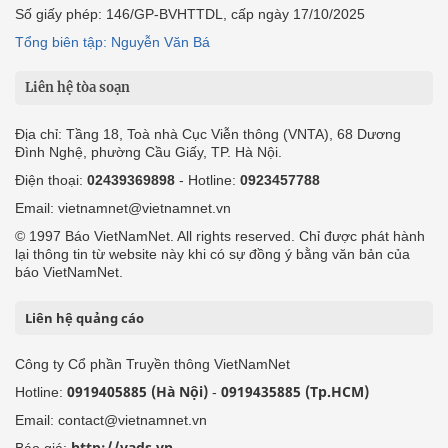
Số giấy phép: 146/GP-BVHTTDL, cấp ngày 17/10/2025
Tổng biên tập: Nguyễn Văn Bá
Liên hệ tòa soạn
Địa chỉ: Tầng 18, Toà nhà Cục Viễn thông (VNTA), 68 Dương
Đình Nghệ, phường Cầu Giấy, TP. Hà Nội.
Điện thoại:
02439369898
- Hotline:
0923457788
Email: vietnamnet@vietnamnet.vn
© 1997 Báo VietNamNet. All rights reserved. Chỉ được phát hành
lại thông tin từ website này khi có sự đồng ý bằng văn bản của
báo VietNamNet.
Liên hệ quảng cáo
Công ty Cổ phần Truyền thông VietNamNet
0919405885 (Hà Nội)
0919435885 (Tp.HCM)
Hotline:
-
Email: contact@vietnamnet.vn
http://vads.vn
Báo giá: