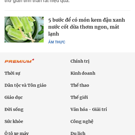
thư giãn tinh thần rất hiệu quả.
5 bước để có món kem đậu xanh
nước cốt dừa thơm ngon, mát
lạnh
ẨM THỰC
Chính trị
Thời sự
Kinh doanh
Dân tộc và Tôn giáo
Thể thao
Giáo dục
Thế giới
Đời sống
Văn hóa - Giải trí
Sức khỏe
Công nghệ
Ô tô xe máy
Du lịch