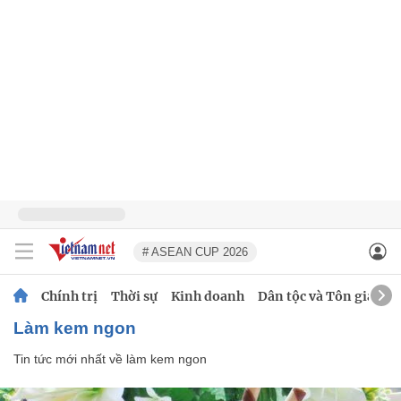
# ASEAN CUP 2026
Chính trị
Thời sự
Kinh doanh
Dân tộc và Tôn giáo
làm kem ngon
Tin tức mới nhất về
làm kem ngon