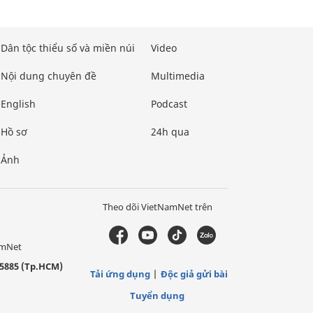
Dân tộc thiểu số và miền núi
Video
Nội dung chuyên đề
Multimedia
English
Podcast
Hồ sơ
24h qua
Ảnh
Theo dõi VietNamNet trên
amNet
5885 (Tp.HCM)
Tải ứng dụng
Độc giả gửi bài
Tuyển dụng