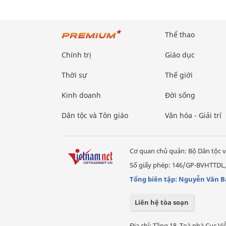
Thể thao
Chính trị
Giáo dục
Thời sự
Thế giới
Kinh doanh
Đời sống
Dân tộc và Tôn giáo
Văn hóa - Giải trí
Cơ quan chủ quản: Bộ Dân tộc v
Số giấy phép: 146/GP-BVHTTDL,
Tổng biên tập: Nguyễn Văn B
Liên hệ tòa soạn
Địa chỉ: Tầng 18, Toà nhà Cục 