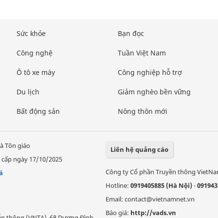
Sức khỏe
Bạn đọc
Công nghệ
Tuần Việt Nam
Ô tô xe máy
Công nghiệp hỗ trợ
Du lịch
Giảm nghèo bền vững
Bất động sản
Nông thôn mới
à Tôn giáo
Liên hệ quảng cáo
 cấp ngày 17/10/2025
Công ty Cổ phần Truyền thông VietN
á
Hotline:
0919405885 (Hà Nội)
-
091943
Email: contact@vietnamnet.vn
Báo giá:
http://vads.vn
Viễn thông (VNTA), 68 Dương Đình