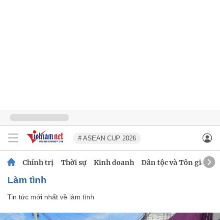
# ASEAN CUP 2026
Chính trị
Thời sự
Kinh doanh
Dân tộc và Tôn giáo
làm tình
Tin tức mới nhất về
làm tình