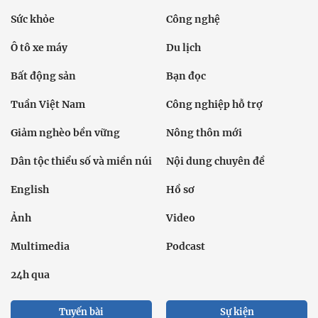
Sức khỏe
Công nghệ
Ô tô xe máy
Du lịch
Bất động sản
Bạn đọc
Tuần Việt Nam
Công nghiệp hỗ trợ
Giảm nghèo bền vững
Nông thôn mới
Dân tộc thiểu số và miền núi
Nội dung chuyên đề
English
Hồ sơ
Ảnh
Video
Multimedia
Podcast
24h qua
Tuyến bài
Sự kiện