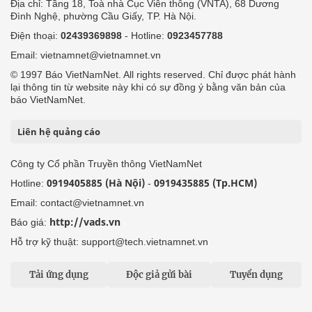
Địa chỉ: Tầng 18, Toà nhà Cục Viễn thông (VNTA), 68 Dương
Đình Nghệ, phường Cầu Giấy, TP. Hà Nội.
Điện thoại:
02439369898
- Hotline:
0923457788
Email: vietnamnet@vietnamnet.vn
© 1997 Báo VietNamNet. All rights reserved. Chỉ được phát hành
lại thông tin từ website này khi có sự đồng ý bằng văn bản của
báo VietNamNet.
Liên hệ quảng cáo
Công ty Cổ phần Truyền thông VietNamNet
0919405885 (Hà Nội)
0919435885 (Tp.HCM)
Hotline:
-
Email: contact@vietnamnet.vn
http://vads.vn
Báo giá:
Hỗ trợ kỹ thuật: support@tech.vietnamnet.vn
Tải ứng dụng
Độc giả gửi bài
Tuyển dụng