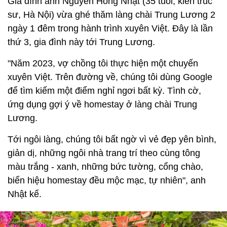
Gia đình anh Nguyễn Hồng Nhật (35 tuổi, kiến trúc
sư, Hà Nội) vừa ghé thăm làng chài Trung Lương 2
ngày 1 đêm trong hành trình xuyên Việt. Đây là lần
thứ 3, gia đình này tới Trung Lương.
"Năm 2023, vợ chồng tôi thực hiện một chuyến
xuyên Việt. Trên đường về, chúng tôi dùng Google
để tìm kiếm một điểm nghỉ ngơi bất kỳ. Tình cờ,
ứng dụng gợi ý về homestay ở làng chài Trung
Lương.
Tới ngôi làng, chúng tôi bất ngờ vì vẻ đẹp yên bình,
giản dị, những ngôi nhà trang trí theo cùng tông
màu trắng - xanh, những bức tường, cổng chào,
biển hiệu homestay đều mộc mạc, tự nhiên", anh
Nhật kể.