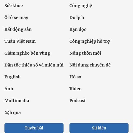
Sức khỏe
Công nghệ
Ô tô xe máy
Du lịch
Bất động sản
Bạn đọc
Tuần Việt Nam
Công nghiệp hỗ trợ
Giảm nghèo bền vững
Nông thôn mới
Dân tộc thiểu số và miền núi
Nội dung chuyên đề
English
Hồ sơ
Ảnh
Video
Multimedia
Podcast
24h qua
Tuyến bài
Sự kiện