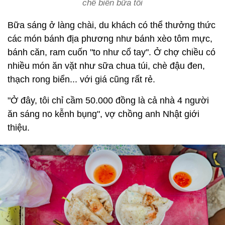
chế biến bữa tối
Bữa sáng ở làng chài, du khách có thể thưởng thức
các món bánh địa phương như bánh xèo tôm mực,
bánh căn, ram cuốn "to như cổ tay". Ở chợ chiều có
nhiều món ăn vặt như sữa chua túi, chè đậu đen,
thạch rong biển... với giá cũng rất rẻ.
"Ở đây, tôi chỉ cầm 50.000 đồng là cả nhà 4 người
ăn sáng no kễnh bụng", vợ chồng anh Nhật giới
thiệu.