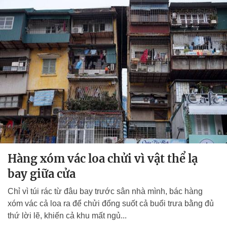
Hàng xóm vác loa chửi vì vật thể lạ
bay giữa cửa
Chỉ vì túi rác từ đâu bay trước sân nhà mình, bác hàng
xóm vác cả loa ra để chửi đổng suốt cả buổi trưa bằng đủ
thứ lời lẽ, khiến cả khu mất ngủ...