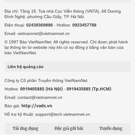
Địa chỉ: Tầng 18, Toà nhà Cục Viễn thông (VNTA), 68 Dương
Đình Nghệ, phường Cầu Giấy, TP. Hà Nội.
Điện thoại:
02439369898
- Hotline:
0923457788
Email: vietnamnet@vietnamnet.vn
© 1997 Báo VietNamNet. All rights reserved. Chỉ được phát hành
lại thông tin từ website này khi có sự đồng ý bằng văn bản của
báo VietNamNet.
Liên hệ quảng cáo
Công ty Cổ phần Truyền thông VietNamNet
0919405885 (Hà Nội)
0919435885 (Tp.HCM)
Hotline:
-
Email: contact@vietnamnet.vn
http://vads.vn
Báo giá:
Hỗ trợ kỹ thuật: support@tech.vietnamnet.vn
Tải ứng dụng
Độc giả gửi bài
Tuyển dụng