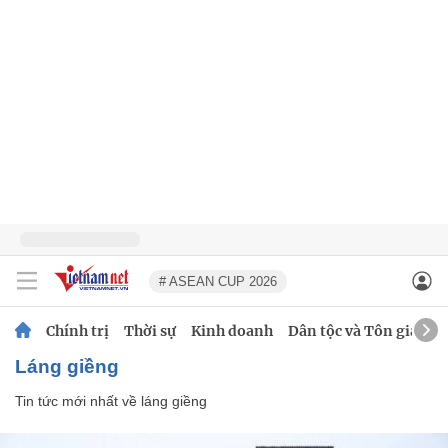
# ASEAN CUP 2026
Chính trị
Thời sự
Kinh doanh
Dân tộc và Tôn giáo
láng giềng
Tin tức mới nhất về
láng giềng