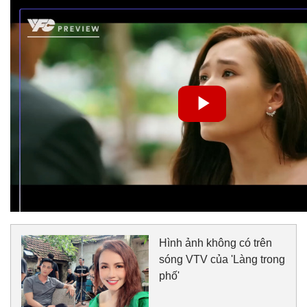
Hình ảnh không có trên
sóng VTV của 'Làng trong
phố'