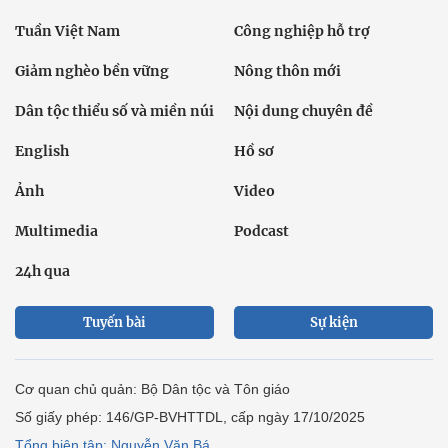
Tuần Việt Nam
Công nghiệp hỗ trợ
Giảm nghèo bền vững
Nông thôn mới
Dân tộc thiểu số và miền núi
Nội dung chuyên đề
English
Hồ sơ
Ảnh
Video
Multimedia
Podcast
24h qua
Tuyến bài
Sự kiện
Cơ quan chủ quản: Bộ Dân tộc và Tôn giáo
Số giấy phép: 146/GP-BVHTTDL, cấp ngày 17/10/2025
Tổng biên tập: Nguyễn Văn Bá