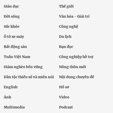
Giáo dục
Thế giới
Đời sống
Văn hóa - Giải trí
Sức khỏe
Công nghệ
Ô tô xe máy
Du lịch
Bất động sản
Bạn đọc
Tuần Việt Nam
Công nghiệp hỗ trợ
Giảm nghèo bền vững
Nông thôn mới
Dân tộc thiểu số và miền núi
Nội dung chuyên đề
English
Hồ sơ
Ảnh
Video
Multimedia
Podcast