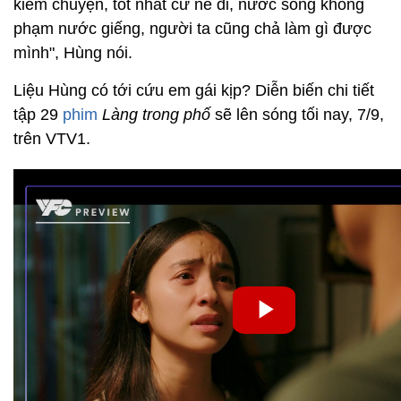
kiếm chuyện, tốt nhất cứ né đi, nước sông không
phạm nước giếng, người ta cũng chả làm gì được
mình", Hùng nói.
Liệu Hùng có tới cứu em gái kịp? Diễn biến chi tiết
tập 29
phim
Làng trong phố
sẽ lên sóng tối nay, 7/9,
trên VTV1.