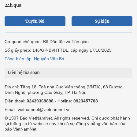
24h qua
Tuyến bài
Sự kiện
Cơ quan chủ quản: Bộ Dân tộc và Tôn giáo
Số giấy phép: 146/GP-BVHTTDL, cấp ngày 17/10/2025
Tổng biên tập: Nguyễn Văn Bá
Liên hệ tòa soạn
Địa chỉ: Tầng 18, Toà nhà Cục Viễn thông (VNTA), 68 Dương
Đình Nghệ, phường Cầu Giấy, TP. Hà Nội.
Điện thoại:
02439369898
- Hotline:
0923457788
Email: vietnamnet@vietnamnet.vn
© 1997 Báo VietNamNet. All rights reserved. Chỉ được phát hành
lại thông tin từ website này khi có sự đồng ý bằng văn bản của
báo VietNamNet.