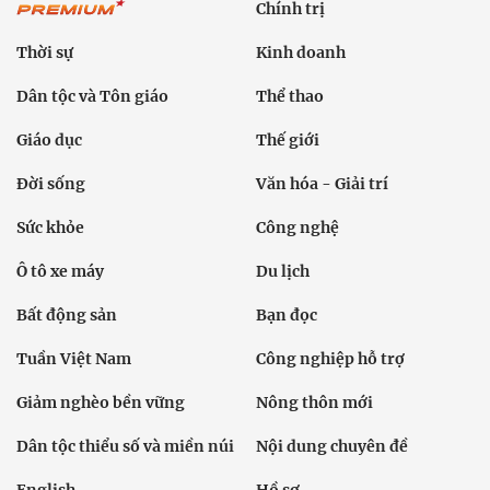
Chính trị
Thời sự
Kinh doanh
Dân tộc và Tôn giáo
Thể thao
Giáo dục
Thế giới
Đời sống
Văn hóa - Giải trí
Sức khỏe
Công nghệ
Ô tô xe máy
Du lịch
Bất động sản
Bạn đọc
Tuần Việt Nam
Công nghiệp hỗ trợ
Giảm nghèo bền vững
Nông thôn mới
Dân tộc thiểu số và miền núi
Nội dung chuyên đề