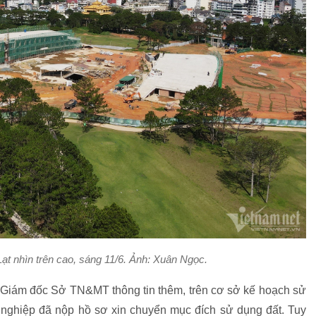
ạt nhìn trên cao, sáng 11/6. Ảnh:
Xuân Ngọc.
ó Giám đốc Sở TN&MT thông tin thêm, trên cơ sở kế hoạch sử
nghiệp đã nộp hồ sơ xin chuyển mục đích sử dụng đất. Tuy