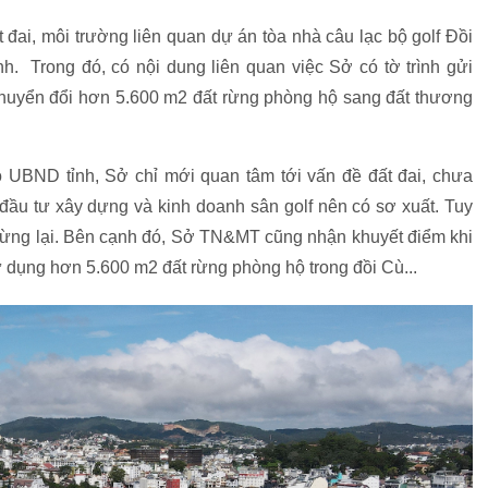
t đai, môi trường liên quan dự án tòa nhà câu lạc bộ golf Đồi
 Trong đó, có nội dung liên quan việc Sở có tờ trình gửi
huyển đổi hơn 5.600 m2 đất rừng phòng hộ sang đất thương
o UBND tỉnh, Sở chỉ mới quan tâm tới vấn đề đất đai, chưa
đầu tư xây dựng và kinh doanh sân golf nên có sơ xuất. Tuy
ã dừng lại. Bên cạnh đó, Sở TN&MT cũng nhận khuyết điểm khi
 dụng hơn 5.600 m2 đất rừng phòng hộ trong đồi Cù...