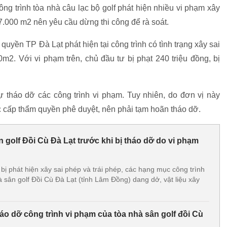
g trình tòa nhà câu lạc bộ golf phát hiện nhiều vi phạm xây
.000 m2 nên yêu cầu dừng thi công để rà soát.
 quyền TP Đà Lạt phát hiện tại công trình có tình trạng xây sai
m2. Với vi phạm trên, chủ đầu tư bị phạt 240 triệu đồng, bị
ự tháo dỡ các công trình vi phạm. Tuy nhiên, do đơn vị này
 cấp thẩm quyền phê duyệt, nên phải tạm hoãn tháo dỡ.
 golf Đồi Cù Đà Lạt trước khi bị tháo dỡ do vi phạm
 bị phát hiện xây sai phép và trái phép, các hạng mục công trình
 sân golf Đồi Cù Đà Lạt (tỉnh Lâm Đồng) dang dở, vật liệu xây
o dỡ công trình vi phạm của tòa nhà sân golf đồi Cù