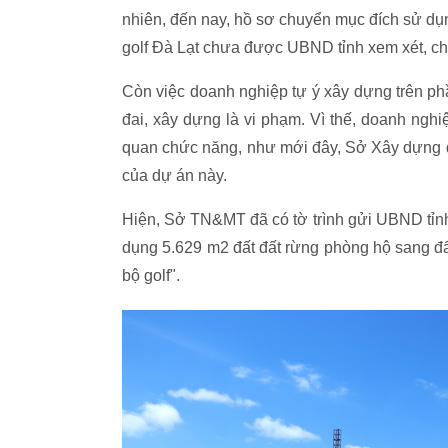
nhiên, đến nay, hồ sơ chuyển mục đích sử dụ
golf Đà Lạt chưa được UBND tỉnh xem xét, ch
Còn việc doanh nghiệp tự ý xây dựng trên ph
đai, xây dựng là vi phạm. Vì thế, doanh ngh
quan chức năng, như mới đây, Sở Xây dựng đ
của dự án này.
Hiện, Sở TN&MT đã có tờ trình gửi UBND tỉn
dụng 5.629 m2 đất đất rừng phòng hộ sang đấ
bộ golf".