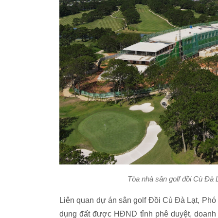
Tòa nhà sân golf đồi Cù Đà L
Liên quan dự án sân golf Đồi Cù Đà Lạt, Ph
dụng đất được HĐND tỉnh phê duyệt, doanh 