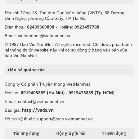
Địa chỉ: Tầng 18, Toà nhà Cục Viễn thông (VNTA), 68 Dương
Đình Nghệ, phường Cầu Giấy, TP. Hà Nội.
Điện thoại:
02439369898
- Hotline:
0923457788
Email: vietnamnet@vietnamnet.vn
© 1997 Báo VietNamNet. All rights reserved. Chỉ được phát hành
lại thông tin từ website này khi có sự đồng ý bằng văn bản của
báo VietNamNet.
Liên hệ quảng cáo
Công ty Cổ phần Truyền thông VietNamNet
0919405885 (Hà Nội)
0919435885 (Tp.HCM)
Hotline:
-
Email: contact@vietnamnet.vn
http://vads.vn
Báo giá:
Hỗ trợ kỹ thuật: support@tech.vietnamnet.vn
Tải ứng dụng
Độc giả gửi bài
Tuyển dụng