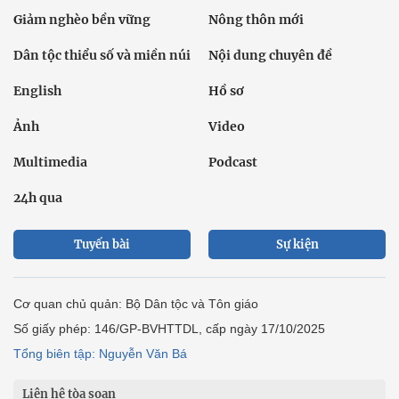
Giảm nghèo bền vững
Nông thôn mới
Dân tộc thiểu số và miền núi
Nội dung chuyên đề
English
Hồ sơ
Ảnh
Video
Multimedia
Podcast
24h qua
Tuyến bài
Sự kiện
Cơ quan chủ quản: Bộ Dân tộc và Tôn giáo
Số giấy phép: 146/GP-BVHTTDL, cấp ngày 17/10/2025
Tổng biên tập: Nguyễn Văn Bá
Liên hệ tòa soạn