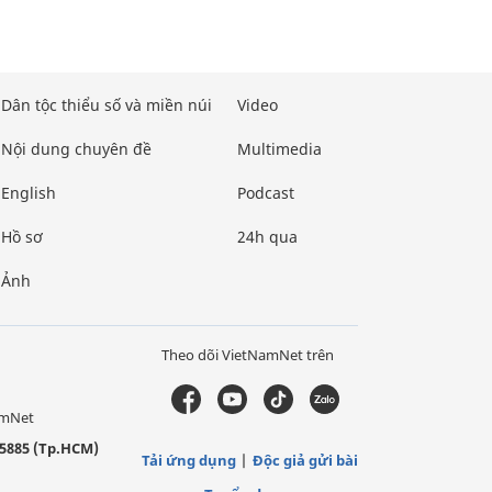
Dân tộc thiểu số và miền núi
Video
Nội dung chuyên đề
Multimedia
English
Podcast
Hồ sơ
24h qua
Ảnh
Theo dõi VietNamNet trên
amNet
5885 (Tp.HCM)
Tải ứng dụng
Độc giả gửi bài