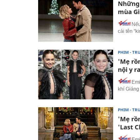
Những 
mùa Gi
Nếu
cái tên “k
PHIM - TR
'Mẹ rồ
nội y r
Emi
khí Giáng
PHIM - TR
'Mẹ rồn
'Last 
Emi