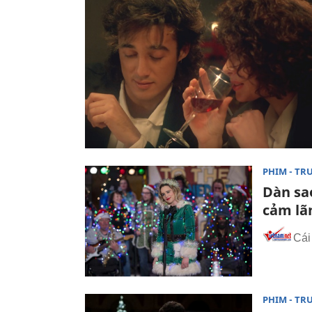
PHIM - TR
Dàn sa
cảm lã
Cái
PHIM - TR