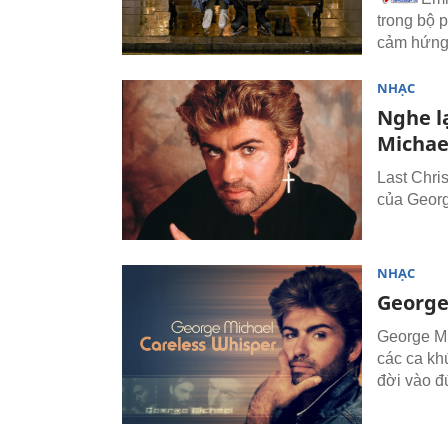
trong bộ 
cảm hứng 
NHẠC
Nghe l
Michae
Last Chri
của Georg
NHẠC
George
George Mi
các ca kh
đời vào đ