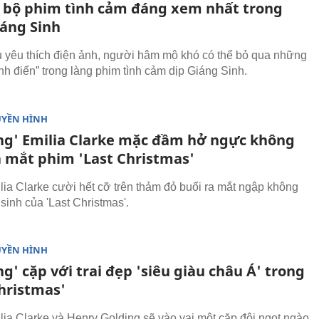
bộ phim tình cảm đáng xem nhất trong
áng Sinh
 yêu thích điện ảnh, người hâm mộ khó có thể bỏ qua những
inh điển” trong làng phim tình cảm dịp Giáng Sinh.
UYỀN HÌNH
ng' Emilia Clarke mặc đầm hở ngực không
a mắt phim 'Last Christmas'
lia Clarke cười hết cỡ trên thảm đỏ buổi ra mắt ngập không
 sinh của 'Last Christmas'.
UYỀN HÌNH
g' cặp với trai đẹp 'siêu giàu châu Á' trong
Christmas'
lia Clarke và Henry Golding sẽ vào vai một cặp đôi ngọt ngào