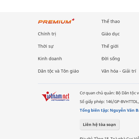
Thể thao
Chính trị
Giáo dục
Thời sự
Thế giới
Kinh doanh
Đời sống
Dân tộc và Tôn giáo
Văn hóa - Giải trí
Cơ quan chủ quản: Bộ Dân tộc v
Số giấy phép: 146/GP-BVHTTDL,
Tổng biên tập: Nguyễn Văn B
Liên hệ tòa soạn
Địa chỉ: Tầng 18, Toà nhà Cục 