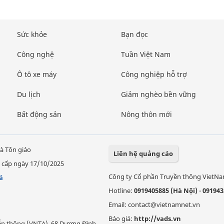
Sức khỏe
Bạn đọc
Công nghệ
Tuần Việt Nam
Ô tô xe máy
Công nghiệp hỗ trợ
Du lịch
Giảm nghèo bền vững
Bất động sản
Nông thôn mới
à Tôn giáo
Liên hệ quảng cáo
 cấp ngày 17/10/2025
Công ty Cổ phần Truyền thông VietN
á
Hotline:
0919405885 (Hà Nội)
-
091943
Email: contact@vietnamnet.vn
Báo giá:
http://vads.vn
Viễn thông (VNTA), 68 Dương Đình