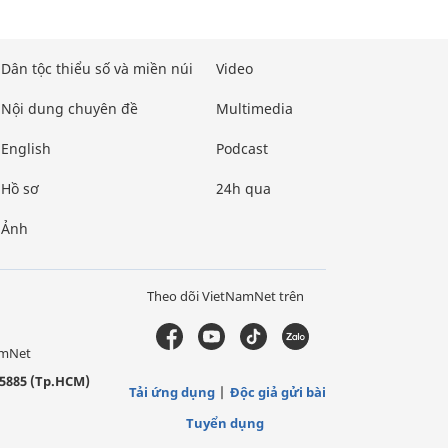
Dân tộc thiểu số và miền núi
Video
Nội dung chuyên đề
Multimedia
English
Podcast
Hồ sơ
24h qua
Ảnh
Theo dõi VietNamNet trên
amNet
5885 (Tp.HCM)
Tải ứng dụng
Độc giả gửi bài
Tuyển dụng