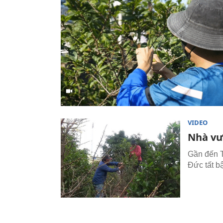
VIDEO
Nhà vư
Gần đến T
Đức tất bậ