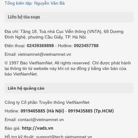
Tổng biên tập: Nguyễn Văn Bá
Liên hệ tòa soạn
Địa chỉ: Tầng 18, Toà nhà Cục Viễn thông (VNTA), 68 Dương
Đình Nghệ, phường Cầu Giấy, TP. Hà Nội.
Điện thoại:
02439369898
- Hotline:
0923457788
Email: vietnamnet@vietnamnet.vn
© 1997 Báo VietNamNet. All rights reserved. Chỉ được phát hành
lại thông tin từ website này khi có sự đồng ý bằng văn bản của
báo VietNamNet.
Liên hệ quảng cáo
Công ty Cổ phần Truyền thông VietNamNet
0919405885 (Hà Nội)
0919435885 (Tp.HCM)
Hotline:
-
Email: contact@vietnamnet.vn
http://vads.vn
Báo giá:
Hỗ trợ kỹ thuật: support@tech.vietnamnet.vn