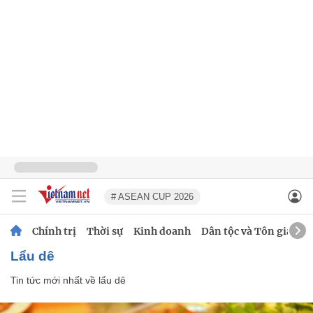
# ASEAN CUP 2026
Chính trị
Thời sự
Kinh doanh
Dân tộc và Tôn giáo
lẩu dê
Tin tức mới nhất về
lẩu dê