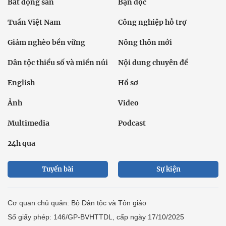
Bất động sản
Bạn đọc
Tuần Việt Nam
Công nghiệp hỗ trợ
Giảm nghèo bền vững
Nông thôn mới
Dân tộc thiểu số và miền núi
Nội dung chuyên đề
English
Hồ sơ
Ảnh
Video
Multimedia
Podcast
24h qua
Tuyến bài
Sự kiện
Cơ quan chủ quản: Bộ Dân tộc và Tôn giáo
Số giấy phép: 146/GP-BVHTTDL, cấp ngày 17/10/2025