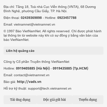
Địa chỉ: Tầng 18, Toà nhà Cục Viễn thông (VNTA), 68 Dương
Đình Nghệ, phường Cầu Giấy, TP. Hà Nội.
Điện thoại:
02439369898
- Hotline:
0923457788
Email: vietnamnet@vietnamnet.vn
© 1997 Báo VietNamNet. All rights reserved. Chỉ được phát hành
lại thông tin từ website này khi có sự đồng ý bằng văn bản của
báo VietNamNet.
Liên hệ quảng cáo
Công ty Cổ phần Truyền thông VietNamNet
0919405885 (Hà Nội)
0919435885 (Tp.HCM)
Hotline:
-
Email: contact@vietnamnet.vn
http://vads.vn
Báo giá:
Hỗ trợ kỹ thuật: support@tech.vietnamnet.vn
Tải ứng dụng
Độc giả gửi bài
Tuyển dụng