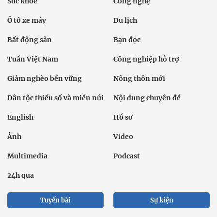
Sức khỏe
Công nghệ
Ô tô xe máy
Du lịch
Bất động sản
Bạn đọc
Tuần Việt Nam
Công nghiệp hỗ trợ
Giảm nghèo bền vững
Nông thôn mới
Dân tộc thiểu số và miền núi
Nội dung chuyên đề
English
Hồ sơ
Ảnh
Video
Multimedia
Podcast
24h qua
Tuyến bài
Sự kiện