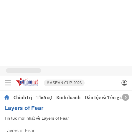
# ASEAN CUP 2026
Chính trị
Thời sự
Kinh doanh
Dân tộc và Tôn giáo
Layers of Fear
Tin tức mới nhất về
Layers of Fear
Layers of Fear