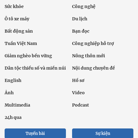
Sức khỏe
Công nghệ
Ô tô xe máy
Du lịch
Bất động sản
Bạn đọc
Tuần Việt Nam
Công nghiệp hỗ trợ
Giảm nghèo bền vững
Nông thôn mới
Dân tộc thiểu số và miền núi
Nội dung chuyên đề
English
Hồ sơ
Ảnh
Video
Multimedia
Podcast
24h qua
Tuyến bài
Sự kiện