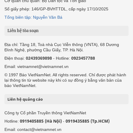
Cơ quan chủ quản: Bộ Dân tộc và Tôn giáo
Số giấy phép: 146/GP-BVHTTDL, cấp ngày 17/10/2025
Tổng biên tập: Nguyễn Văn Bá
Liên hệ tòa soạn
Địa chỉ: Tầng 18, Toà nhà Cục Viễn thông (VNTA), 68 Dương
Đình Nghệ, phường Cầu Giấy, TP. Hà Nội.
Điện thoại:
02439369898
- Hotline:
0923457788
Email: vietnamnet@vietnamnet.vn
© 1997 Báo VietNamNet. All rights reserved. Chỉ được phát hành
lại thông tin từ website này khi có sự đồng ý bằng văn bản của
báo VietNamNet.
Liên hệ quảng cáo
Công ty Cổ phần Truyền thông VietNamNet
0919405885 (Hà Nội)
0919435885 (Tp.HCM)
Hotline:
-
Email: contact@vietnamnet.vn