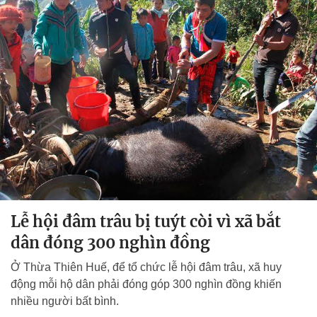
Lễ hội đâm trâu bị tuýt còi vì xã bắt
dân đóng 300 nghìn đồng
Ở Thừa Thiên Huế, để tổ chức lễ hội đâm trâu, xã huy
động mỗi hộ dân phải đóng góp 300 nghìn đồng khiến
nhiều người bất bình.