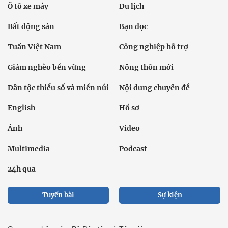
Ô tô xe máy
Du lịch
Bất động sản
Bạn đọc
Tuần Việt Nam
Công nghiệp hỗ trợ
Giảm nghèo bền vững
Nông thôn mới
Dân tộc thiểu số và miền núi
Nội dung chuyên đề
English
Hồ sơ
Ảnh
Video
Multimedia
Podcast
24h qua
Tuyến bài
Sự kiện