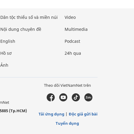
Dân tộc thiểu số và miền núi
Video
Nội dung chuyên đề
Multimedia
English
Podcast
Hồ sơ
24h qua
Ảnh
Theo dõi VietNamNet trên
amNet
5885 (Tp.HCM)
Tải ứng dụng
Độc giả gửi bài
Tuyển dụng