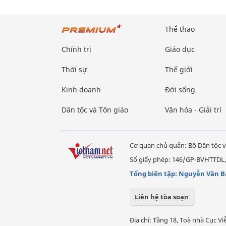
Thể thao
Chính trị
Giáo dục
Thời sự
Thế giới
Kinh doanh
Đời sống
Dân tộc và Tôn giáo
Văn hóa - Giải trí
Cơ quan chủ quản: Bộ Dân tộc v
Số giấy phép: 146/GP-BVHTTDL,
Tổng biên tập: Nguyễn Văn B
Liên hệ tòa soạn
Địa chỉ: Tầng 18, Toà nhà Cục 