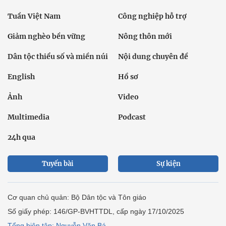
Tuần Việt Nam
Công nghiệp hỗ trợ
Giảm nghèo bền vững
Nông thôn mới
Dân tộc thiểu số và miền núi
Nội dung chuyên đề
English
Hồ sơ
Ảnh
Video
Multimedia
Podcast
24h qua
Tuyến bài
Sự kiện
Cơ quan chủ quản: Bộ Dân tộc và Tôn giáo
Số giấy phép: 146/GP-BVHTTDL, cấp ngày 17/10/2025
Tổng biên tập: Nguyễn Văn Bá