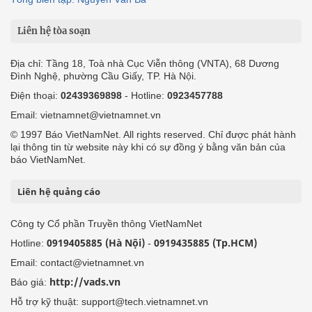
Liên hệ tòa soạn
Địa chỉ: Tầng 18, Toà nhà Cục Viễn thông (VNTA), 68 Dương
Đình Nghệ, phường Cầu Giấy, TP. Hà Nội.
Điện thoại:
02439369898
- Hotline:
0923457788
Email: vietnamnet@vietnamnet.vn
© 1997 Báo VietNamNet. All rights reserved. Chỉ được phát hành
lại thông tin từ website này khi có sự đồng ý bằng văn bản của
báo VietNamNet.
Liên hệ quảng cáo
Công ty Cổ phần Truyền thông VietNamNet
0919405885 (Hà Nội)
0919435885 (Tp.HCM)
Hotline:
-
Email: contact@vietnamnet.vn
http://vads.vn
Báo giá:
Hỗ trợ kỹ thuật: support@tech.vietnamnet.vn