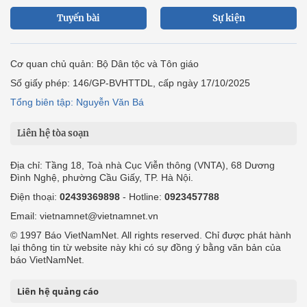
Tuyến bài
Sự kiện
Cơ quan chủ quản: Bộ Dân tộc và Tôn giáo
Số giấy phép: 146/GP-BVHTTDL, cấp ngày 17/10/2025
Tổng biên tập: Nguyễn Văn Bá
Liên hệ tòa soạn
Địa chỉ: Tầng 18, Toà nhà Cục Viễn thông (VNTA), 68 Dương
Đình Nghệ, phường Cầu Giấy, TP. Hà Nội.
Điện thoại:
02439369898
- Hotline:
0923457788
Email: vietnamnet@vietnamnet.vn
© 1997 Báo VietNamNet. All rights reserved. Chỉ được phát hành
lại thông tin từ website này khi có sự đồng ý bằng văn bản của
báo VietNamNet.
Liên hệ quảng cáo