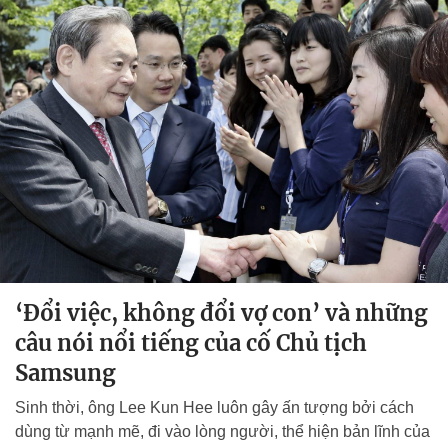
‘Đổi việc, không đổi vợ con’ và những
câu nói nổi tiếng của cố Chủ tịch
Samsung
Sinh thời, ông Lee Kun Hee luôn gây ấn tượng bởi cách
dùng từ mạnh mẽ, đi vào lòng người, thể hiện bản lĩnh của