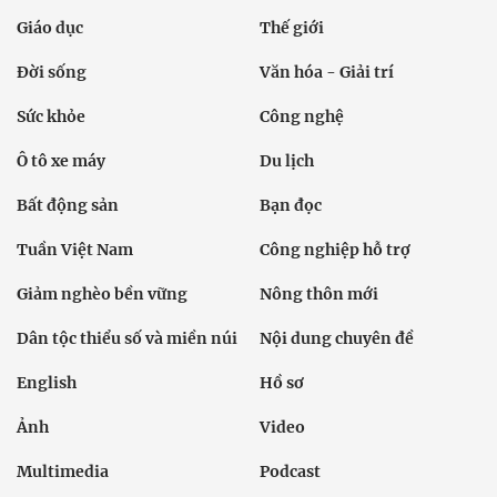
Giáo dục
Thế giới
Đời sống
Văn hóa - Giải trí
Sức khỏe
Công nghệ
Ô tô xe máy
Du lịch
Bất động sản
Bạn đọc
Tuần Việt Nam
Công nghiệp hỗ trợ
Giảm nghèo bền vững
Nông thôn mới
Dân tộc thiểu số và miền núi
Nội dung chuyên đề
English
Hồ sơ
Ảnh
Video
Multimedia
Podcast