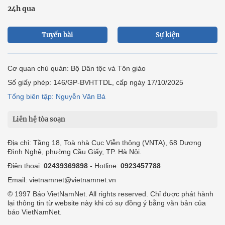
24h qua
Tuyến bài
Sự kiện
Cơ quan chủ quản: Bộ Dân tộc và Tôn giáo
Số giấy phép: 146/GP-BVHTTDL, cấp ngày 17/10/2025
Tổng biên tập: Nguyễn Văn Bá
Liên hệ tòa soạn
Địa chỉ: Tầng 18, Toà nhà Cục Viễn thông (VNTA), 68 Dương
Đình Nghệ, phường Cầu Giấy, TP. Hà Nội.
Điện thoại:
02439369898
- Hotline:
0923457788
Email: vietnamnet@vietnamnet.vn
© 1997 Báo VietNamNet. All rights reserved. Chỉ được phát hành
lại thông tin từ website này khi có sự đồng ý bằng văn bản của
báo VietNamNet.