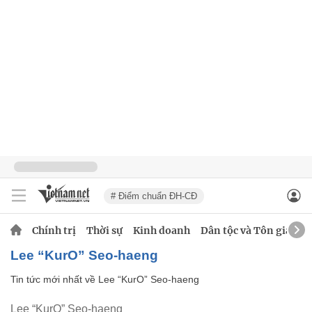
# Điểm chuẩn ĐH-CĐ
Chính trị
Thời sự
Kinh doanh
Dân tộc và Tôn giáo
Lee “KurO” Seo-haeng
Tin tức mới nhất về
Lee “KurO” Seo-haeng
Lee “KurO” Seo-haeng