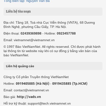
Tổng biên tập: Nguyễn Văn Bá
Liên hệ tòa soạn
Địa chỉ: Tầng 18, Toà nhà Cục Viễn thông (VNTA), 68 Dương
Đình Nghệ, phường Cầu Giấy, TP. Hà Nội.
Điện thoại:
02439369898
- Hotline:
0923457788
Email: vietnamnet@vietnamnet.vn
© 1997 Báo VietNamNet. All rights reserved. Chỉ được phát hành
lại thông tin từ website này khi có sự đồng ý bằng văn bản của
báo VietNamNet.
Liên hệ quảng cáo
Công ty Cổ phần Truyền thông VietNamNet
0919405885 (Hà Nội)
0919435885 (Tp.HCM)
Hotline:
-
Email: contact@vietnamnet.vn
http://vads.vn
Báo giá:
Hỗ trợ kỹ thuật: support@tech.vietnamnet.vn