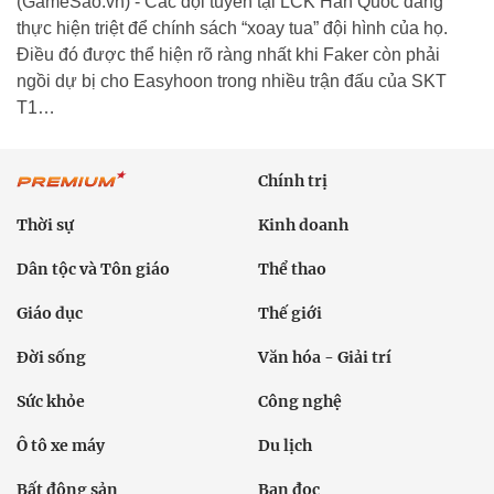
(GameSao.vn) - Các đội tuyển tại LCK Hàn Quốc đang
thực hiện triệt để chính sách “xoay tua” đội hình của họ.
Điều đó được thể hiện rõ ràng nhất khi Faker còn phải
ngồi dự bị cho Easyhoon trong nhiều trận đấu của SKT
T1…
Chính trị
Thời sự
Kinh doanh
Dân tộc và Tôn giáo
Thể thao
Giáo dục
Thế giới
Đời sống
Văn hóa - Giải trí
Sức khỏe
Công nghệ
Ô tô xe máy
Du lịch
Bất động sản
Bạn đọc