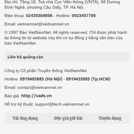
Địa chỉ: Tầng 18, Toà nhà Cục Viễn thông (VNTA), 68 Dương
Đình Nghệ, phường Cầu Giấy, TP. Hà Nội.
Điện thoại:
02439369898
- Hotline:
0923457788
Email: vietnamnet@vietnamnet.vn
© 1997 Báo VietNamNet. All rights reserved. Chỉ được phát hành
lại thông tin từ website này khi có sự đồng ý bằng văn bản của
báo VietNamNet.
Liên hệ quảng cáo
Công ty Cổ phần Truyền thông VietNamNet
0919405885 (Hà Nội)
0919435885 (Tp.HCM)
Hotline:
-
Email: contact@vietnamnet.vn
http://vads.vn
Báo giá:
Hỗ trợ kỹ thuật: support@tech.vietnamnet.vn
Tải ứng dụng
Độc giả gửi bài
Tuyển dụng