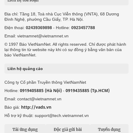
Liên hệ tòa soạn
Địa chỉ: Tầng 18, Toà nhà Cục Viễn thông (VNTA), 68 Dương
Đình Nghệ, phường Cầu Giấy, TP. Hà Nội.
Điện thoại:
02439369898
- Hotline:
0923457788
Email: vietnamnet@vietnamnet.vn
© 1997 Báo VietNamNet. All rights reserved. Chỉ được phát hành
lại thông tin từ website này khi có sự đồng ý bằng văn bản của
báo VietNamNet.
Liên hệ quảng cáo
Công ty Cổ phần Truyền thông VietNamNet
0919405885 (Hà Nội)
0919435885 (Tp.HCM)
Hotline:
-
Email: contact@vietnamnet.vn
http://vads.vn
Báo giá:
Hỗ trợ kỹ thuật: support@tech.vietnamnet.vn
Tải ứng dụng
Độc giả gửi bài
Tuyển dụng