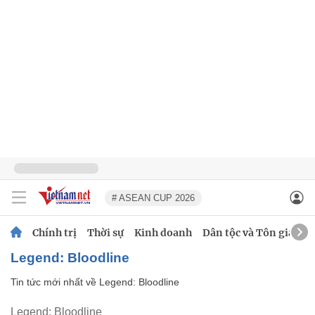
# ASEAN CUP 2026
Chính trị
Thời sự
Kinh doanh
Dân tộc và Tôn giáo
Legend: Bloodline
Tin tức mới nhất về
Legend: Bloodline
Legend: Bloodline