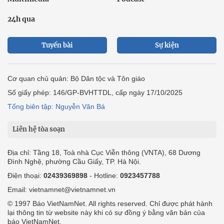
24h qua
Tuyến bài
Sự kiện
Cơ quan chủ quản: Bộ Dân tộc và Tôn giáo
Số giấy phép: 146/GP-BVHTTDL, cấp ngày 17/10/2025
Tổng biên tập: Nguyễn Văn Bá
Liên hệ tòa soạn
Địa chỉ: Tầng 18, Toà nhà Cục Viễn thông (VNTA), 68 Dương
Đình Nghệ, phường Cầu Giấy, TP. Hà Nội.
Điện thoại:
02439369898
- Hotline:
0923457788
Email: vietnamnet@vietnamnet.vn
© 1997 Báo VietNamNet. All rights reserved. Chỉ được phát hành
lại thông tin từ website này khi có sự đồng ý bằng văn bản của
báo VietNamNet.