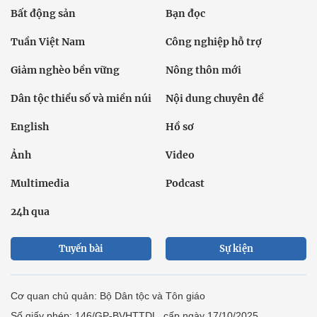
Bất động sản
Bạn đọc
Tuần Việt Nam
Công nghiệp hỗ trợ
Giảm nghèo bền vững
Nông thôn mới
Dân tộc thiểu số và miền núi
Nội dung chuyên đề
English
Hồ sơ
Ảnh
Video
Multimedia
Podcast
24h qua
Tuyến bài
Sự kiện
Cơ quan chủ quản: Bộ Dân tộc và Tôn giáo
Số giấy phép: 146/GP-BVHTTDL, cấp ngày 17/10/2025