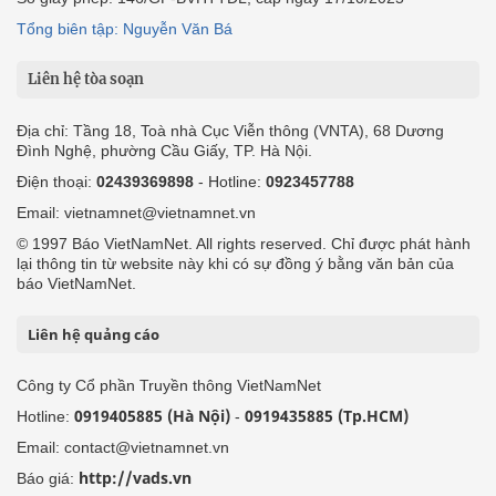
Tổng biên tập: Nguyễn Văn Bá
Liên hệ tòa soạn
Địa chỉ: Tầng 18, Toà nhà Cục Viễn thông (VNTA), 68 Dương
Đình Nghệ, phường Cầu Giấy, TP. Hà Nội.
Điện thoại:
02439369898
- Hotline:
0923457788
Email: vietnamnet@vietnamnet.vn
© 1997 Báo VietNamNet. All rights reserved. Chỉ được phát hành
lại thông tin từ website này khi có sự đồng ý bằng văn bản của
báo VietNamNet.
Liên hệ quảng cáo
Công ty Cổ phần Truyền thông VietNamNet
0919405885 (Hà Nội)
0919435885 (Tp.HCM)
Hotline:
-
Email: contact@vietnamnet.vn
http://vads.vn
Báo giá: