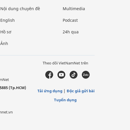
Nội dung chuyên đề
Multimedia
English
Podcast
Hồ sơ
24h qua
Ảnh
Theo dõi VietNamNet trên
amNet
5885 (Tp.HCM)
Tải ứng dụng
Độc giả gửi bài
Tuyển dụng
mnet.vn