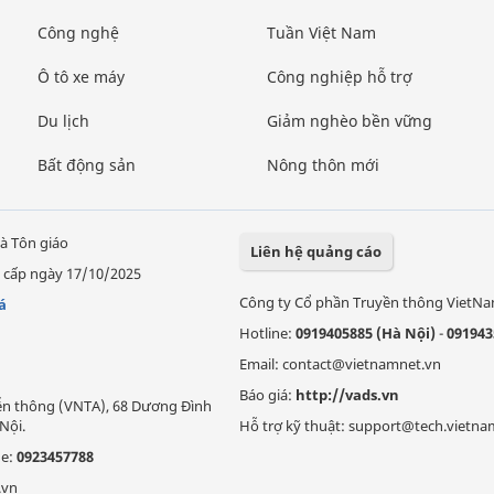
Công nghệ
Tuần Việt Nam
Ô tô xe máy
Công nghiệp hỗ trợ
Du lịch
Giảm nghèo bền vững
Bất động sản
Nông thôn mới
à Tôn giáo
Liên hệ quảng cáo
 cấp ngày 17/10/2025
Công ty Cổ phần Truyền thông VietN
á
Hotline:
0919405885 (Hà Nội)
-
091943
Email: contact@vietnamnet.vn
Báo giá:
http://vads.vn
Viễn thông (VNTA), 68 Dương Đình
Nội.
Hỗ trợ kỹ thuật: support@tech.vietna
ne:
0923457788
.vn