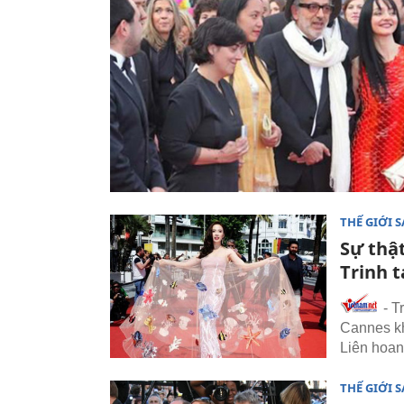
THẾ GIỚI 
Sự thậ
Trinh 
- T
Cannes k
Liên hoan
THẾ GIỚI 