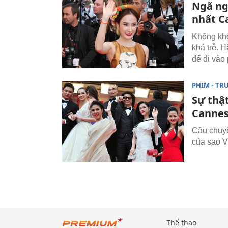
Ngã ng
nhất C
Không khó
khá trễ. 
để đi vào
PHIM - TR
Sự thật
Canne
Câu chuyệ
của sao Vi
Thể thao