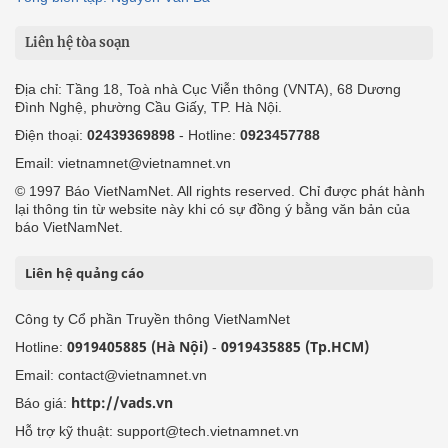
Liên hệ tòa soạn
Địa chỉ: Tầng 18, Toà nhà Cục Viễn thông (VNTA), 68 Dương
Đình Nghệ, phường Cầu Giấy, TP. Hà Nội.
Điện thoại:
02439369898
- Hotline:
0923457788
Email: vietnamnet@vietnamnet.vn
© 1997 Báo VietNamNet. All rights reserved. Chỉ được phát hành
lại thông tin từ website này khi có sự đồng ý bằng văn bản của
báo VietNamNet.
Liên hệ quảng cáo
Công ty Cổ phần Truyền thông VietNamNet
0919405885 (Hà Nội)
0919435885 (Tp.HCM)
Hotline:
-
Email: contact@vietnamnet.vn
http://vads.vn
Báo giá:
Hỗ trợ kỹ thuật: support@tech.vietnamnet.vn