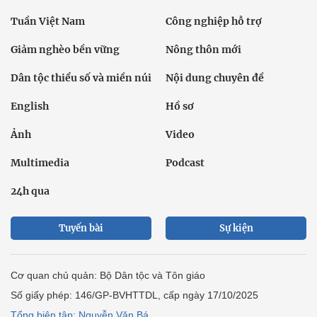
Tuần Việt Nam
Công nghiệp hỗ trợ
Giảm nghèo bền vững
Nông thôn mới
Dân tộc thiểu số và miền núi
Nội dung chuyên đề
English
Hồ sơ
Ảnh
Video
Multimedia
Podcast
24h qua
Tuyến bài
Sự kiện
Cơ quan chủ quản: Bộ Dân tộc và Tôn giáo
Số giấy phép: 146/GP-BVHTTDL, cấp ngày 17/10/2025
Tổng biên tập: Nguyễn Văn Bá