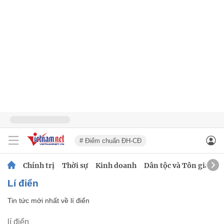
# Điểm chuẩn ĐH-CĐ
Chính trị
Thời sự
Kinh doanh
Dân tộc và Tôn giáo
lí điển
Tin tức mới nhất về
lí điển
lí điển