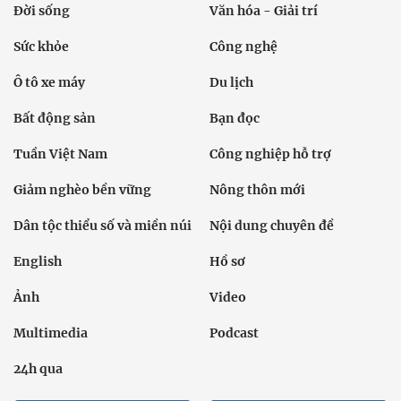
Tuyến bài
Sự kiện
Cơ quan chủ quản: Bộ Dân tộc và Tôn giáo
Số giấy phép: 146/GP-BVHTTDL, cấp ngày 17/10/2025
Tổng biên tập: Nguyễn Văn Bá
Liên hệ tòa soạn
Địa chỉ: Tầng 18, Toà nhà Cục Viễn thông (VNTA), 68 Dương
Đình Nghệ, phường Cầu Giấy, TP. Hà Nội.
Điện thoại:
02439369898
- Hotline:
0923457788
Email: vietnamnet@vietnamnet.vn
© 1997 Báo VietNamNet. All rights reserved. Chỉ được phát hành
lại thông tin từ website này khi có sự đồng ý bằng văn bản của
báo VietNamNet.
Liên hệ quảng cáo