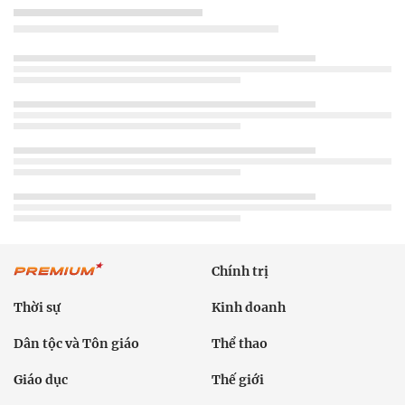
Đời sống
Văn hóa - Giải trí
Sức khỏe
Công nghệ
Ô tô xe máy
Du lịch
Bất động sản
Bạn đọc
Tuần Việt Nam
Công nghiệp hỗ trợ
Giảm nghèo bền vững
Nông thôn mới
Dân tộc thiểu số và miền núi
Nội dung chuyên đề
English
Hồ sơ
Ảnh
Video
Multimedia
Podcast
24h qua