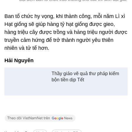
Xem thêm về:
Lì xì
Lì xì ngày Tết
Tin cùng chuyên mục
Tin mới