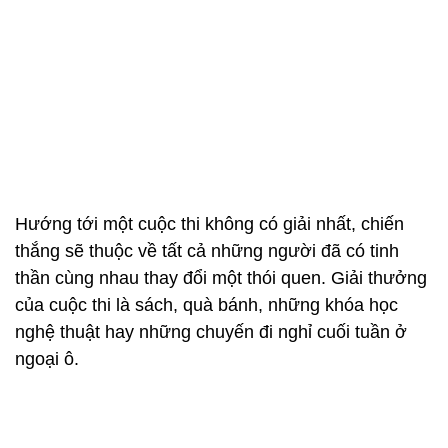
Đại diện Ban tổ chức trao thưởng cho các thí sinh đạt giải.