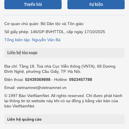
Công ty Cổ phần Truyền thông VietNamNet
0919405885 (Hà Nội)
0919435885 (Tp.HCM)
Hotline:
-
Email: contact@vietnamnet.vn
http://vads.vn
Báo giá:
Hỗ trợ kỹ thuật: support@tech.vietnamnet.vn
Tải ứng dụng
Độc giả gửi bài
Tuyển dụng