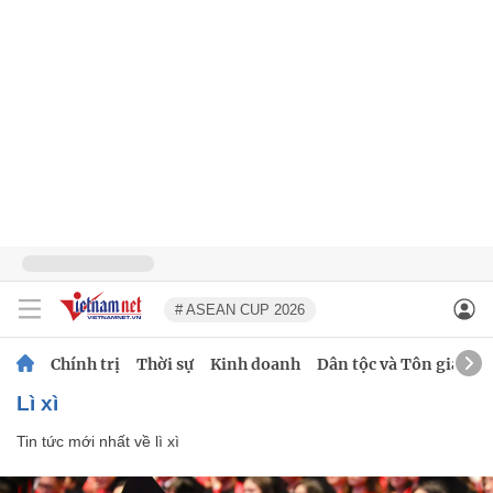
# ASEAN CUP 2026
Chính trị
Thời sự
Kinh doanh
Dân tộc và Tôn giáo
lì xì
Tin tức mới nhất về
lì xì