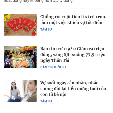
hoạt động này khoảng hơn 1,5 tỷ đồng.
Chồng rút ruột tiền lì xì của con,
làm một việc khiến vợ tức điên
TÂM SỰ
Bản tin trưa 19/2: Giảm cả triệu
đồng, vàng SJC xuống 77,5 triệu
ngày Thần Tài
BẢN TIN THỜI SỰ
Vợ suốt ngày cằn nhằn, nhắc
chồng đòi lại tiền mừng tuổi của
con từ bà nội
TÂM SỰ