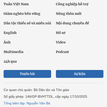
Tuần Việt Nam
Công nghiệp hỗ trợ
Giảm nghèo bền vững
Nông thôn mới
Dân tộc thiểu số và miền núi
Nội dung chuyên đề
English
Hồ sơ
Ảnh
Video
Multimedia
Podcast
24h qua
Tuyến bài
Sự kiện
Cơ quan chủ quản: Bộ Dân tộc và Tôn giáo
Số giấy phép: 146/GP-BVHTTDL, cấp ngày 17/10/2025
Tổng biên tập: Nguyễn Văn Bá