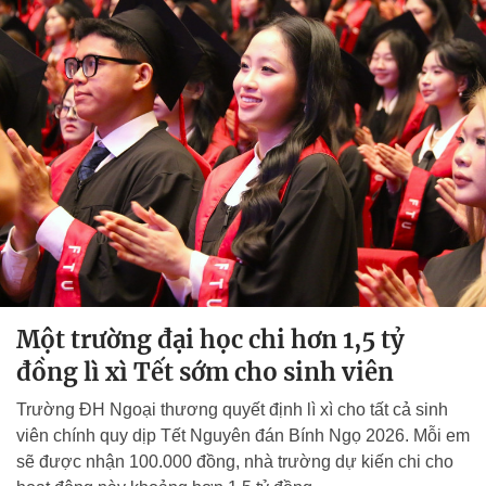
Một trường đại học chi hơn 1,5 tỷ
đồng lì xì Tết sớm cho sinh viên
Trường ĐH Ngoại thương quyết định lì xì cho tất cả sinh
viên chính quy dịp Tết Nguyên đán Bính Ngọ 2026. Mỗi em
sẽ được nhận 100.000 đồng, nhà trường dự kiến chi cho