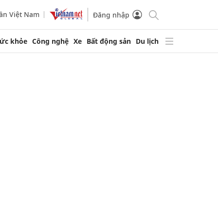
ần Việt Nam
Đăng nhập
ức khỏe
Công nghệ
Xe
Bất động sản
Du lịch