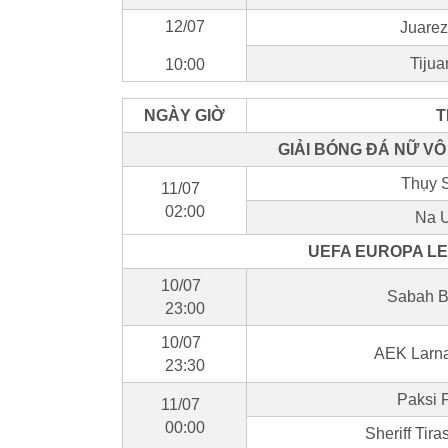
12/07
Juarez
Tijua
10:00
NGÀY GIỜ
T
GIẢI BÓNG ĐÁ NỮ VÔ
Thụy S
11/07
02:00
Na U
UEFA EUROPA LE
10/07
Sabah B
23:00
10/07
AEK Larna
23:30
Paksi 
11/07
00:00
Sheriff Tira