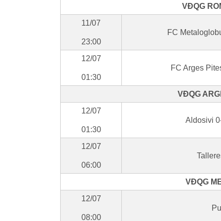
VĐQG ROM
11/07
FC Metaloglobu
23:00
12/07
FC Arges Pite
01:30
VĐQG ARGE
12/07
Aldosivi 
01:30
12/07
Taller
06:00
VĐQG MEX
12/07
Pu
08:00