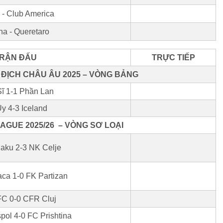
 - Club America
na - Queretaro
RẬN ĐẤU
TRỰC TIẾP
 ĐỊCH CHÂU ÂU 2025 – VÒNG BẢNG
ĩ 1-1 Phần Lan
y 4-3 Iceland
AGUE 2025/26 – VÒNG SƠ LOẠI
aku 2-3 NK Celje
ca 1-0 FK Partizan
FC 0-0 CFR Cluj
spol 4-0 FC Prishtina