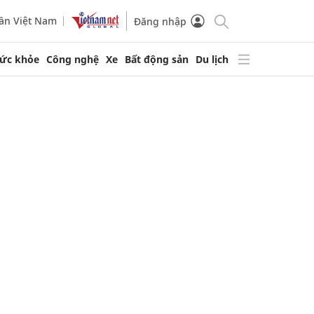
ần Việt Nam
Đăng nhập
ức khỏe
Công nghệ
Xe
Bất động sản
Du lịch