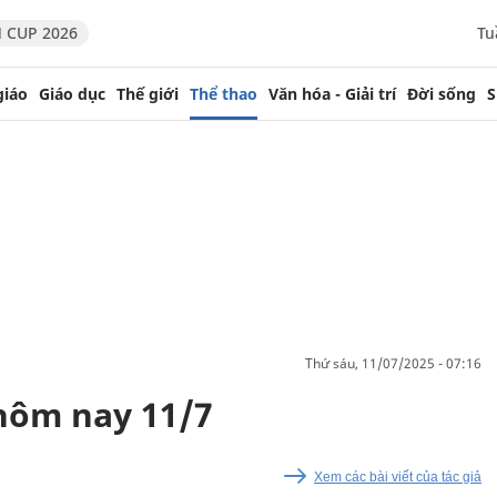
 CUP 2026
Tu
giáo
Giáo dục
Thế giới
Thể thao
Văn hóa - Giải trí
Đời sống
S
thứ sáu, 11/07/2025 - 07:16
 hôm nay 11/7
Xem các bài viết của tác giả