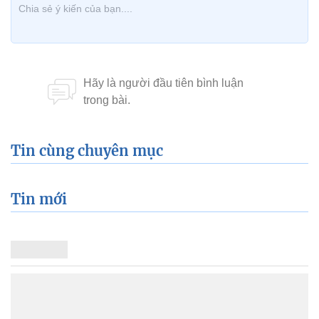
Tin cùng chuyên mục
Tin mới