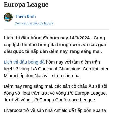
Europa League
Thiên Bình
Xem các bài viết của tác giả
Lịch thi đấu bóng đá hôm nay 14/3/2024 - Cung
cấp lịch thi đấu bóng đá trong nước và các giải
đấu quốc tế hấp dẫn đêm nay, rạng sáng mai.
Lịch thi đấu bóng đá
hôm nay với tâm điểm trận
lượt về vòng 1/8 Concacaf Champions Cup khi Inter
Miami tiếp đón Nashville trên sân nhà.
Đêm nay rạng sáng mai, các sân cỏ châu Âu sẽ sôi
động với loạt trận lượt về vòng 1/8 Europa League,
lượt về vòng 1/8 Europa Conference League.
Liverpool trở về sân nhà Anfield để tiếp đón Sparta