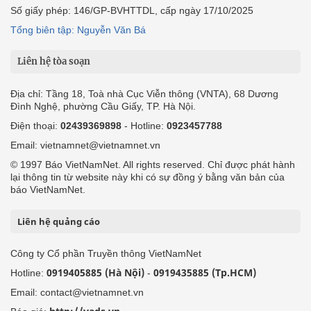
Số giấy phép: 146/GP-BVHTTDL, cấp ngày 17/10/2025
Tổng biên tập: Nguyễn Văn Bá
Liên hệ tòa soạn
Địa chỉ: Tầng 18, Toà nhà Cục Viễn thông (VNTA), 68 Dương
Đình Nghệ, phường Cầu Giấy, TP. Hà Nội.
Điện thoại:
02439369898
- Hotline:
0923457788
Email: vietnamnet@vietnamnet.vn
© 1997 Báo VietNamNet. All rights reserved. Chỉ được phát hành
lại thông tin từ website này khi có sự đồng ý bằng văn bản của
báo VietNamNet.
Liên hệ quảng cáo
Công ty Cổ phần Truyền thông VietNamNet
0919405885 (Hà Nội)
0919435885 (Tp.HCM)
Hotline:
-
Email: contact@vietnamnet.vn