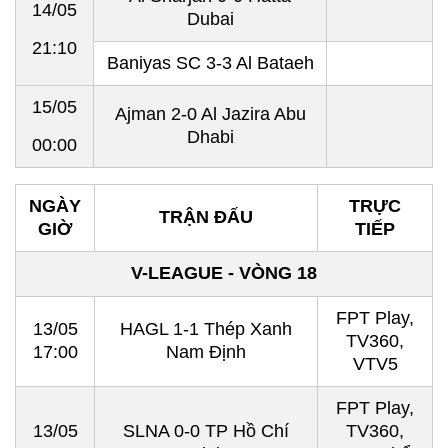
14/05
Dubai
21:10
Baniyas SC 3-3 Al Bataeh
15/05
Ajman 2-0 Al Jazira Abu
Dhabi
00:00
NGÀY
TRỰC
TRẬN ĐẤU
GIỜ
TIẾP
V-LEAGUE - VÒNG 18
FPT Play,
13/05
HAGL 1-1 Thép Xanh
TV360,
17:00
Nam Định
VTV5
FPT Play,
13/05
SLNA 0-0 TP Hồ Chí
TV360,