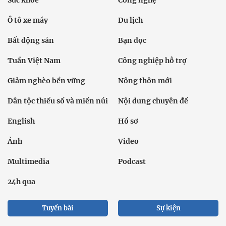
Sức khỏe
Công nghệ
Ô tô xe máy
Du lịch
Bất động sản
Bạn đọc
Tuần Việt Nam
Công nghiệp hỗ trợ
Giảm nghèo bền vững
Nông thôn mới
Dân tộc thiểu số và miền núi
Nội dung chuyên đề
English
Hồ sơ
Ảnh
Video
Multimedia
Podcast
24h qua
Tuyến bài
Sự kiện