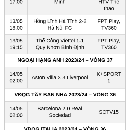
17:00
Minh
HTV Thể
thao
13/05
Hồng Lĩnh Hà Tĩnh 2-2
FPT Play,
18:00
Hà Nội FC
TV360
13/05
Thể Công Viettel 1-1
FPT Play,
19:15
Quy Nhơn Bình Định
TV360
NGOẠI HẠNG ANH 2023/24 – VÒNG 37
14/05
K+SPORT
Aston Villa 3-3 Liverpool
02:00
1
VĐQG TÂY BAN NHA 2023/24 – VÒNG 36
14/05
Barcelona 2-0 Real
SCTV15
02:00
Sociedad
VĐQG ITALIA 2023/24 – VÒNG 36