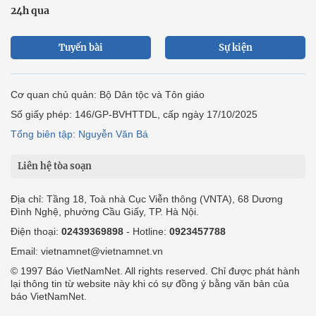
24h qua
Tuyến bài
Sự kiện
Cơ quan chủ quản: Bộ Dân tộc và Tôn giáo
Số giấy phép: 146/GP-BVHTTDL, cấp ngày 17/10/2025
Tổng biên tập: Nguyễn Văn Bá
Liên hệ tòa soạn
Địa chỉ: Tầng 18, Toà nhà Cục Viễn thông (VNTA), 68 Dương
Đình Nghệ, phường Cầu Giấy, TP. Hà Nội.
Điện thoại:
02439369898
- Hotline:
0923457788
Email: vietnamnet@vietnamnet.vn
© 1997 Báo VietNamNet. All rights reserved. Chỉ được phát hành
lại thông tin từ website này khi có sự đồng ý bằng văn bản của
báo VietNamNet.