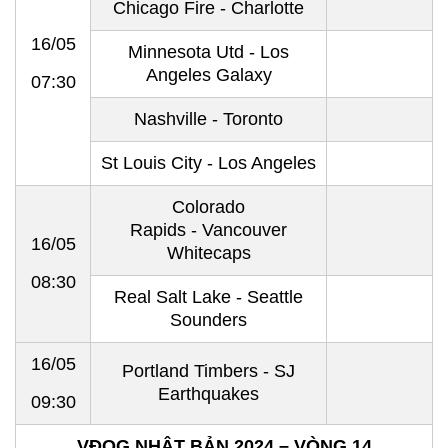
Chicago Fire - Charlotte
16/05
Minnesota Utd - Los
Angeles Galaxy
07:30
Nashville - Toronto
St Louis City - Los Angeles
Colorado
Rapids - Vancouver
16/05
Whitecaps
08:30
Real Salt Lake - Seattle
Sounders
16/05
Portland Timbers - SJ
Earthquakes
09:30
VĐQG NHẬT BẢN 2024 – VÒNG 14