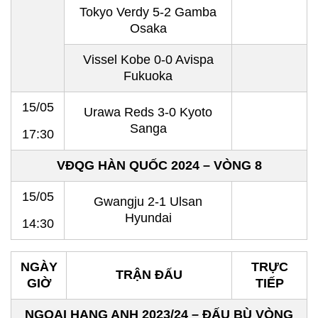
Tokyo Verdy 5-2 Gamba
Osaka
Vissel Kobe 0-0 Avispa
Fukuoka
15/05
Urawa Reds 3-0 Kyoto
Sanga
17:30
VĐQG HÀN QUỐC 2024 – VÒNG 8
15/05
Gwangju 2-1
Ulsan
Hyundai
14:30
NGÀY
TRỰC
TRẬN ĐẤU
GIỜ
TIẾP
NGOẠI HẠNG ANH 2023/24 – ĐẤU BÙ VÒNG