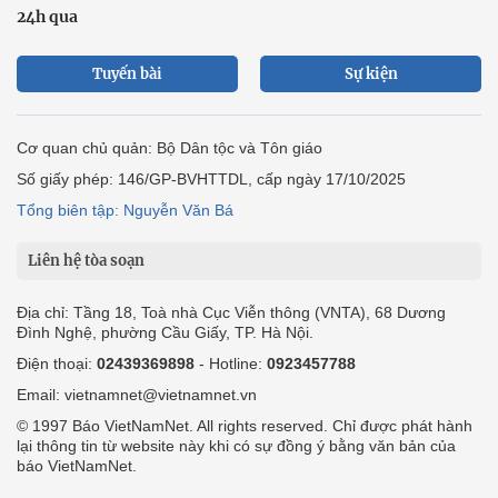
24h qua
Tuyến bài
Sự kiện
Cơ quan chủ quản: Bộ Dân tộc và Tôn giáo
Số giấy phép: 146/GP-BVHTTDL, cấp ngày 17/10/2025
Tổng biên tập: Nguyễn Văn Bá
Liên hệ tòa soạn
Địa chỉ: Tầng 18, Toà nhà Cục Viễn thông (VNTA), 68 Dương
Đình Nghệ, phường Cầu Giấy, TP. Hà Nội.
Điện thoại:
02439369898
- Hotline:
0923457788
Email: vietnamnet@vietnamnet.vn
© 1997 Báo VietNamNet. All rights reserved. Chỉ được phát hành
lại thông tin từ website này khi có sự đồng ý bằng văn bản của
báo VietNamNet.