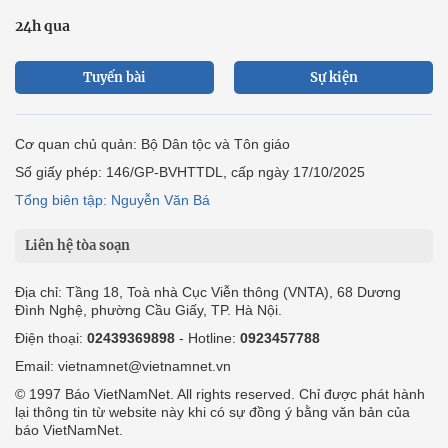
24h qua
Tuyến bài
Sự kiện
Cơ quan chủ quản: Bộ Dân tộc và Tôn giáo
Số giấy phép: 146/GP-BVHTTDL, cấp ngày 17/10/2025
Tổng biên tập: Nguyễn Văn Bá
Liên hệ tòa soạn
Địa chỉ: Tầng 18, Toà nhà Cục Viễn thông (VNTA), 68 Dương
Đình Nghệ, phường Cầu Giấy, TP. Hà Nội.
Điện thoại:
02439369898
- Hotline:
0923457788
Email: vietnamnet@vietnamnet.vn
© 1997 Báo VietNamNet. All rights reserved. Chỉ được phát hành
lại thông tin từ website này khi có sự đồng ý bằng văn bản của
báo VietNamNet.