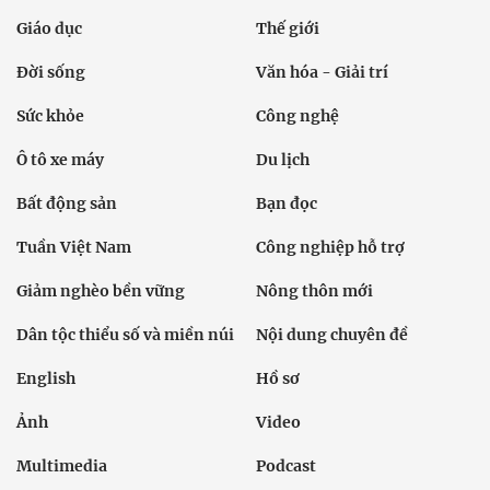
Giáo dục
Thế giới
Đời sống
Văn hóa - Giải trí
Sức khỏe
Công nghệ
Ô tô xe máy
Du lịch
Bất động sản
Bạn đọc
Tuần Việt Nam
Công nghiệp hỗ trợ
Giảm nghèo bền vững
Nông thôn mới
Dân tộc thiểu số và miền núi
Nội dung chuyên đề
English
Hồ sơ
Ảnh
Video
Multimedia
Podcast