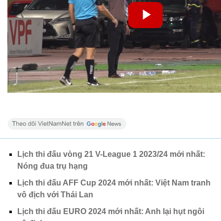
Lịch thi đấu vòng 21 V-League 1 2023/24 mới nhất:
Nóng đua trụ hạng
Lịch thi đấu AFF Cup 2024 mới nhất: Việt Nam tranh
vô địch với Thái Lan
Lịch thi đấu EURO 2024 mới nhất: Anh lại hụt ngôi