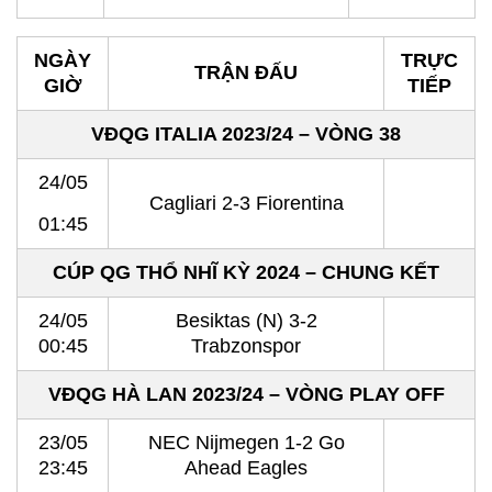
NGÀY
TRỰC
TRẬN ĐẤU
GIỜ
TIẾP
VĐQG ITALIA 2023/24 – VÒNG 38
24/05
Cagliari 2-3 Fiorentina
01:45
CÚP QG THỔ NHĨ KỲ 2024 – CHUNG KẾT
24/05
Besiktas (N) 3-2
00:45
Trabzonspor
VĐQG HÀ LAN 2023/24 – VÒNG PLAY OFF
23/05
NEC Nijmegen 1-2 Go
23:45
Ahead Eagles