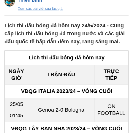
Thiên Bình
Xem các bài viết của tác giả
Lịch thi đấu bóng đá hôm nay 24/5/2024 - Cung
cấp lịch thi đấu bóng đá trong nước và các giải
đấu quốc tế hấp dẫn đêm nay, rạng sáng mai.
Lịch thi đấu bóng đá hôm nay
NGÀY
TRỰC
TRẬN ĐẤU
GIỜ
TIẾP
VĐQG ITALIA 2023/24 – VÒNG CUỐI
25/05
ON
Genoa 2-0 Bologna
FOOTBALL
01:45
VĐQG TÂY BAN NHA 2023/24 – VÒNG CUỐI