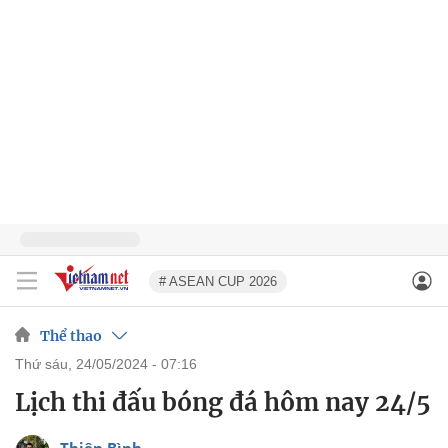
# ASEAN CUP 2026
Thể thao
thứ sáu, 24/05/2024 - 07:16
Lịch thi đấu bóng đá hôm nay 24/5