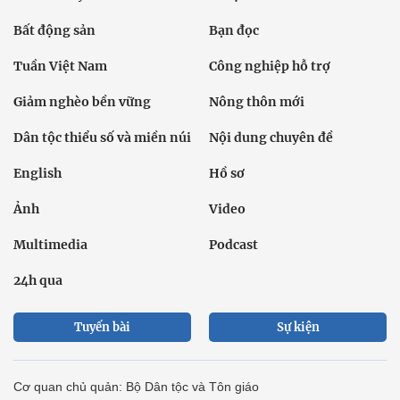
Bất động sản
Bạn đọc
Tuần Việt Nam
Công nghiệp hỗ trợ
Giảm nghèo bền vững
Nông thôn mới
Dân tộc thiểu số và miền núi
Nội dung chuyên đề
English
Hồ sơ
Ảnh
Video
Multimedia
Podcast
24h qua
Tuyến bài
Sự kiện
Cơ quan chủ quản: Bộ Dân tộc và Tôn giáo