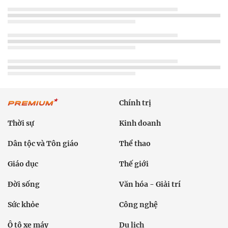
Chính trị
Thời sự
Kinh doanh
Dân tộc và Tôn giáo
Thể thao
Giáo dục
Thế giới
Đời sống
Văn hóa - Giải trí
Sức khỏe
Công nghệ
Ô tô xe máy
Du lịch