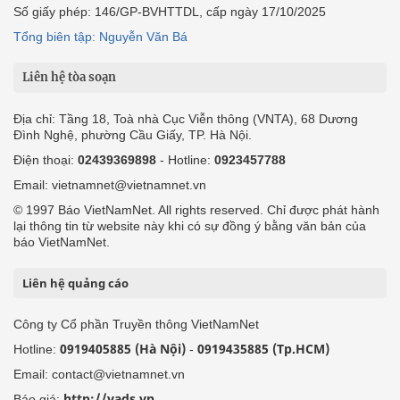
Số giấy phép: 146/GP-BVHTTDL, cấp ngày 17/10/2025
Tổng biên tập: Nguyễn Văn Bá
Liên hệ tòa soạn
Địa chỉ: Tầng 18, Toà nhà Cục Viễn thông (VNTA), 68 Dương
Đình Nghệ, phường Cầu Giấy, TP. Hà Nội.
Điện thoại:
02439369898
- Hotline:
0923457788
Email: vietnamnet@vietnamnet.vn
© 1997 Báo VietNamNet. All rights reserved. Chỉ được phát hành
lại thông tin từ website này khi có sự đồng ý bằng văn bản của
báo VietNamNet.
Liên hệ quảng cáo
Công ty Cổ phần Truyền thông VietNamNet
0919405885 (Hà Nội)
0919435885 (Tp.HCM)
Hotline:
-
Email: contact@vietnamnet.vn
http://vads.vn
Báo giá: