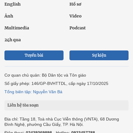
English
Hồ sơ
Ảnh
Video
Multimedia
Podcast
24h qua
Tuyến bài
Sự kiện
Cơ quan chủ quản: Bộ Dân tộc và Tôn giáo
Số giấy phép: 146/GP-BVHTTDL, cấp ngày 17/10/2025
Tổng biên tập: Nguyễn Văn Bá
Liên hệ tòa soạn
Địa chỉ: Tầng 18, Toà nhà Cục Viễn thông (VNTA), 68 Dương
Đình Nghệ, phường Cầu Giấy, TP. Hà Nội.
Điện thoại:
02439369898
- Hotline:
0923457788