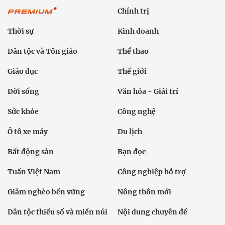
Chính trị
Thời sự
Kinh doanh
Dân tộc và Tôn giáo
Thể thao
Giáo dục
Thế giới
Đời sống
Văn hóa - Giải trí
Sức khỏe
Công nghệ
Ô tô xe máy
Du lịch
Bất động sản
Bạn đọc
Tuần Việt Nam
Công nghiệp hỗ trợ
Giảm nghèo bền vững
Nông thôn mới
Dân tộc thiểu số và miền núi
Nội dung chuyên đề